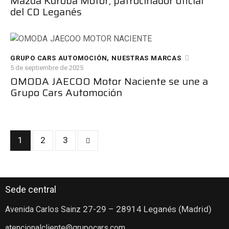
Mazda Kuroba Motor, patrocinador oficial
del CD Leganés
GRUPO CARS AUTOMOCIÓN
,
NUESTRAS MARCAS
5 de septiembre de 2025
OMODA JAECOO Motor Naciente se une a
Grupo Cars Automoción
1
>
2
3
Sede central
27-29
– 28914 Leganés (Madrid)
Avenida Carlos Sainz
atencionalcliente@grupocars.com