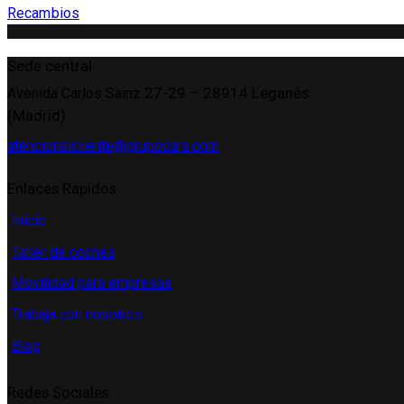
Recambios
Sede central
27-29
– 28914 Leganés
Avenida Carlos Sainz
(Madrid)
atencionalcliente@grupocars.com
Enlaces Rápidos
Inicio
Taller de coches
Movilidad para empresas
Trabaja con nosotros
Blog
Redes Sociales